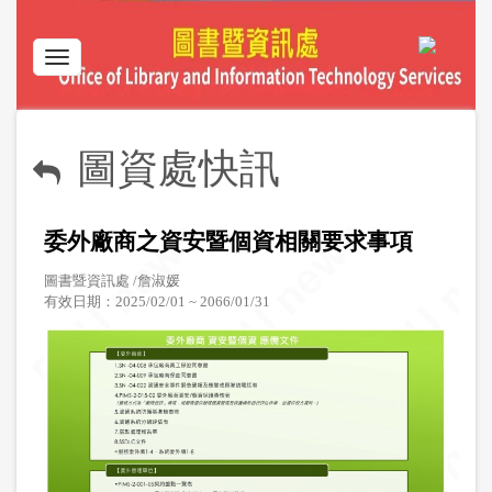
Skip
to
main
Toggle
content
navigation
圖資處快訊
委外廠商之資安暨個資相關要求事項
圖書暨資訊處 /詹淑媛
有效日期：2025/02/01 ~ 2066/01/31