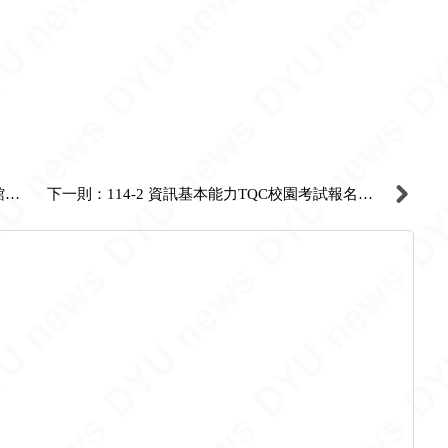
上一則：114-2彈性教學/學習週暨暑假，圖書館開放時間(114-2 Flexible Teaching/Learning Week and Summer Library Opening Hours.)
下一則：114-2 資訊基本能力TQC校園考試報名開始囉!!