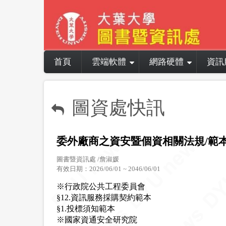
Skip
to
main
content
Main
首頁
雲端軟體
網路硬體
資訊
navigation
圖資處快訊
委外廠商之資安暨個資相關法規/範
圖書暨資訊處 /詹淑媛
有效日期：2026/06/01 ~ 2046/06/01
※行政院公共工程委員會
§12.資訊服務採購契約範本
§1.投標須知範本
※國家資通安全研究院