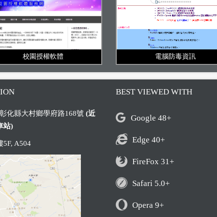
電腦防毒資訊
校園授權軟體
ION
BEST VIEWED WITH
06 彰化縣大村鄉學府路168號
(近
Google 48+
站)
Edge 40+
F, A504
FireFox 31+
Safari 5.0+
Opera 9+