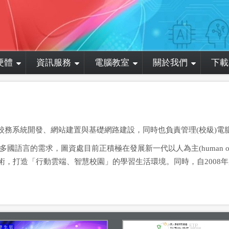
硬體
資訊服務
電腦教室
關於我們
下載
校校務系統開發、網站建置與基礎網路建設，同時也負責管理(校級)
言的需求，圖資處目前正積極在發展新一代以人為主(human orien
最新技術，打造「行動雲端、智慧校園」的學習生活環境。同時，自2008