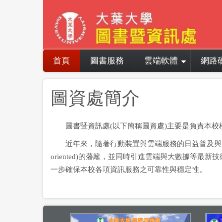
Skip
to
main
content
Main
首頁
圖書服務
雲端軟體
網路
navigation
圖資處簡介
圖書暨資訊處(以下簡稱圖資處)主要是負責本
近年來，隨著行動裝置與雲端服務的日益普及與多國語
oriented)的藩籬，並同時引進雲端與大數據等
一步確保本校各項資訊服務之可靠性與穩定性。