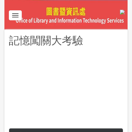
Skip
to
main
Toggle
content
navigation
記憶闖關大考驗