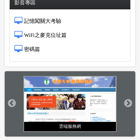
影音專區
記憶闖關大考驗
WiFi之麥克位址篇
密碼篇
雲端服務網