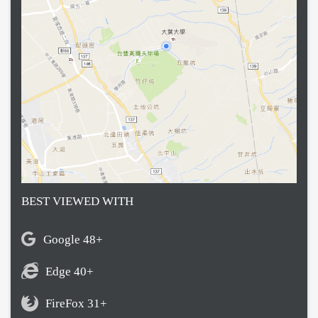
BEST VIEWED WITH
Google 48+
Edge 40+
FireFox 31+