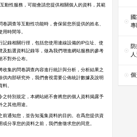
互動性服務，可能會請您提供相關個人的資料，其範
國
問卷調查等互動性功能時，會保留您所提供的姓名、
專
使用時間等。
行記錄相關行徑，包括您使用連線設備的IP位址、使
防
覽及點選資料記錄等，做為我們增進網站服務的參考
人
絕不對外公布。
將收集的問卷調查內容進行統計與分析，分析結果之
個
除供內部研究外，我們會視需要公佈統計數據及說明
資料。
令之特別規定，本網站絕不會將您的個人資料揭露予
外之其他用途。
之前通知您，並告知蒐集資料的目的。在爲您提供資
用或分享您的資料之前，我們會徵求您的同意。