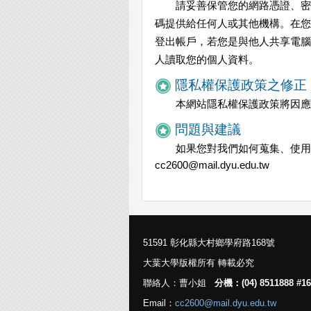
請妥善保管您的網路憑證、密
碼提供給任何人或其他機構。在您
登出帳戶，若您是與他人共享電腦
人讀取您的個人資料。
隱私權保護政策之修正
本網站隱私權保護政策將因應
問題與建議
如果您對我們如何蒐集、使用
cc2600@mail.dyu.edu.tw
51591 彰化縣大村鄉學府路168號
大葉大學版權所有 轉載必究
聯絡人：曹小姐
分機：(04) 8511888 #16
Email：
cc2600@mail.dyu.edu.tw