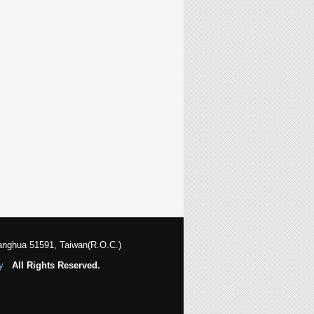
anghua 51591, Taiwan(R.O.C.)
y
All Rights Reserved.